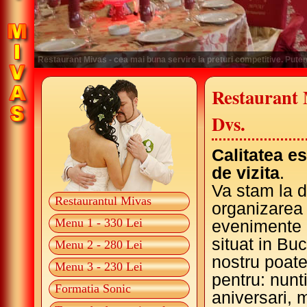
Restaurant Mivas - locul ideal pentru organizarea nuntii Dvs. Va stam l
Restaurant 
Dvs.
Calitatea e
de vizita
.
Va stam la d
Restaurantul Mivas
organizarea 
Menu 1 - 330 Lei
evenimente i
situat in Bu
Menu 2 - 280 Lei
nostru poate 
Menu 3 - 230 Lei
pentru: nunti
Formatia Sonic
aniversari, 