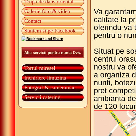
Trupa de dans oriental
Va garantam 
Galerie foto & video
calitate la p
Contact
oferindu-va 
Suntem si pe Facebook
pentru o nun
Situat pe so
Alte servicii pentru nunta Dvs.
centrul orasu
nostru va of
Tortul miresei
a organiza d
Inchiriere limuzina
nunti, botezu
Fotograf & cameraman
pret competit
Servicii catering
ambianta de
de 120 locur