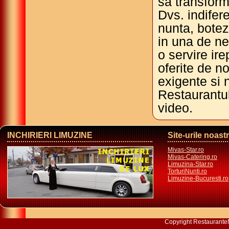
sa transfor
Dvs. indifer
nunta, botez
in una de ne
o servire ire
oferite de no
exigente si 
Restaurantul
video.
INCHIRIERI LIMUZINE
Site-urile noast
Mivas-Star.ro
Mivas-Catering.ro
Limuzina-Star.ro
TorturiNunti.ro
Limuzine-Bucuresti.ro
Copyright
Restaurante